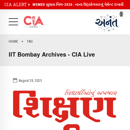
CIA ALERT
MSMED સુધારા બિલ-2026 : નાના ઉદ્યોગકારનું પેમેન્ટ દબાવી
રાખવું અઘરું, પેમેન્ટમાં ઓટો મોડ ઓન
Pr
Ne
HOME
TAG
IIT Bombay Archives - CIA Live
August 29, 2025