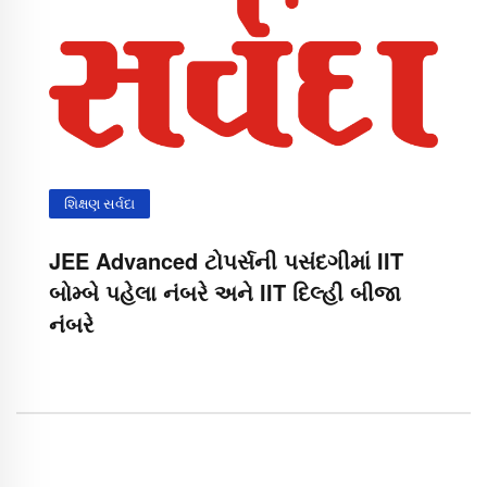
શિક્ષણ સર્વદા
JEE Advanced ટોપર્સની પસંદગીમાં IIT
બોમ્બે પહેલા નંબરે અને IIT દિલ્હી બીજા
નંબરે