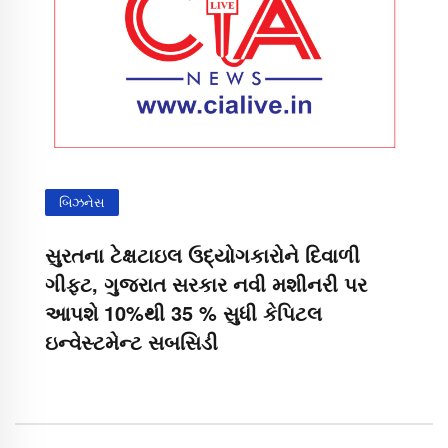
બિઝનેસ
સુરતના ટેક્ષટાઇલ ઉદ્યોગકારોને દિવાળી
ગીફ્ટ, ગુજરાત સરકાર નવી મશીનરી પર
આપશે 10%થી 35 % સુધી કેપિટલ
ઇન્વેસ્ટમેન્ટ સબસિડી