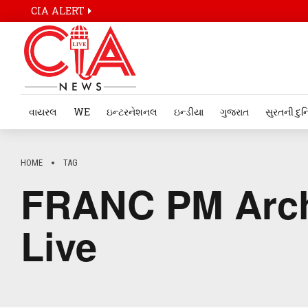
CIA ALERT
વાયરલ
WE
ઇન્ટરનેશનલ
ઇન્ડીયા
ગુજરાત
સુરતની દુન
HOME
TAG
FRANC PM Arch
Live