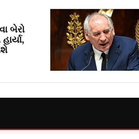
વા બેરો
હાર્યા,
શે