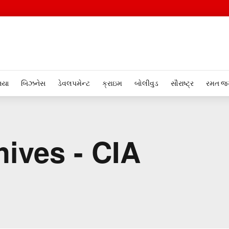
િયા
બિઝનેસ
ડેવલપમેન્ટ
ક્રાઇમ
બોલીવુડ
સૌરાષ્ટ્ર
રમત જ
ives - CIA