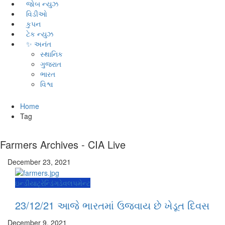
જોબ ન્યુઝ
વિડીઓ
કુપન
ટેક ન્યુઝ
✨ અનંત
સ્થાનિક
ગુજરાત
ભારત
વિશ્વ
Home
Tag
Farmers Archives - CIA Live
December 23, 2021
ઇન્ડીયા
ટ્રેન્ડિંગ
ડેવલપમેન્ટ
23/12/21 આજે ભારતમાં ઉજવાય છે ખેડૂત દિવસ
December 9, 2021