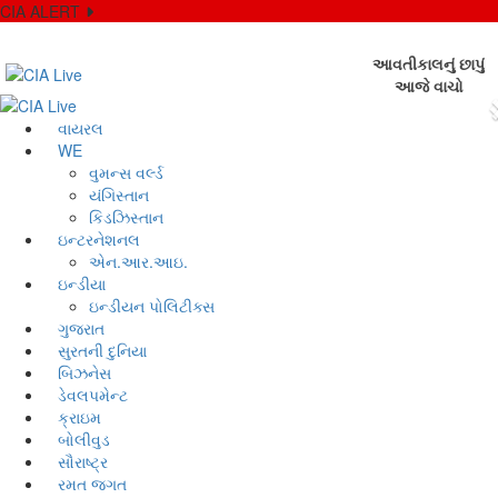
CIA ALERT
વાયરલ
WE
વુમન્સ વર્લ્ડ
યંગિસ્તાન
કિડઝિસ્તાન
ઇન્ટરનેશનલ
એન.આર.આઇ.
ઇન્ડીયા
ઇન્ડીયન પોલિટીક્સ
ગુજરાત
સુરતની દુનિયા
બિઝનેસ
ડેવલપમેન્ટ
ક્રાઇમ
બોલીવુડ
સૌરાષ્ટ્ર
રમત જગત