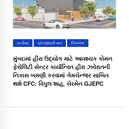
ઇન્ડીયા
પ્રેરણાદાયી વાત
બિઝનેસ
મુંબઇમાં હીરા ઉદ્યોગ માટે આવશ્યક કોમન
ફેસેલિટી સેન્ટર કાર્યાન્વિત હીરા ઝવેરાતની
નિકાસ બમણી કરવામાં ગેમચેન્જર સાબિત
થશે CFC: વિપુલ શાહ, ચેરમેન GJEPC