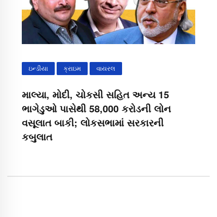
ઇન્ડીયા
ક્રાઇમ
વાયરલ
માલ્યા, મોદી, ચોકસી સહિત અન્ય 15
ભાગેડુઓ પાસેથી 58,000 કરોડની લોન
વસૂલાત બાકી; લોકસભામાં સરકારની
કબુલાત