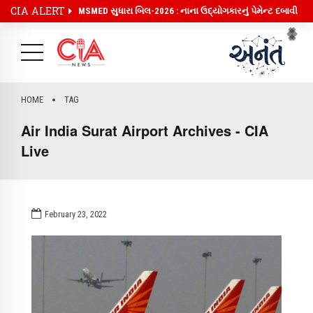
CIA ALERT
MSMED સુધારા બિલ-2026 : નાના ઉદ્યોગકારનું પેમેન્ટ દબાવી
રાખવું અઘરું, પેમેન્ટમાં ઓટો મોડ ઓન
Pr
Ne
HOME
TAG
Air India Surat Airport Archives - CIA
Live
February 23, 2022