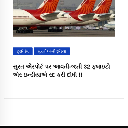
ટ્રેન્ડિંગ
સુરતીઓની દુનિયા
સુરત એરપોર્ટ પર આવતી-જતી 32 ફ્લાઇટો
એર ઇન્ડીયાએ રદ કરી દીધી !!