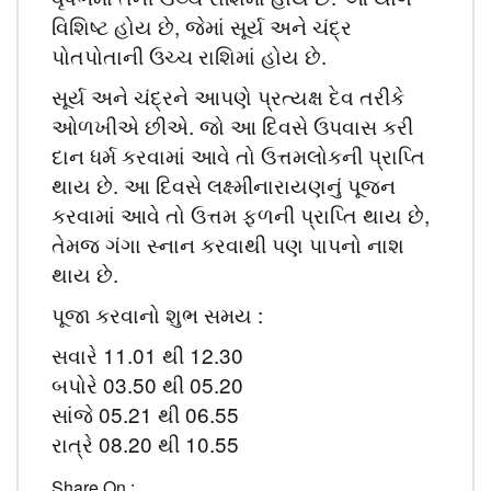
વિશિષ્ટ હોય છે, જેમાં સૂર્ય અને ચંદ્ર
પોતપોતાની ઉચ્ચ રાશિમાં હોય છે.
સૂર્ય અને ચંદ્રને આપણે પ્રત્યક્ષ દેવ તરીકે
ઓળખીએ છીએ. જો આ દિવસે ઉપવાસ કરી
દાન ધર્મ કરવામાં આવે તો ઉત્તમલોકની પ્રાપ્તિ
થાય છે. આ દિવસે લક્ષ્મીનારાયણનું પૂજન
કરવામાં આવે તો ઉત્તમ ફળની પ્રાપ્તિ થાય છે,
તેમજ ગંગા સ્નાન કરવાથી પણ પાપનો નાશ
થાય છે.
પૂજા કરવાનો શુભ સમય :
સવારે 11.01 થી 12.30
બપોરે 03.50 થી 05.20
સાંજે 05.21 થી 06.55
રાત્રે 08.20 થી 10.55
Share On :