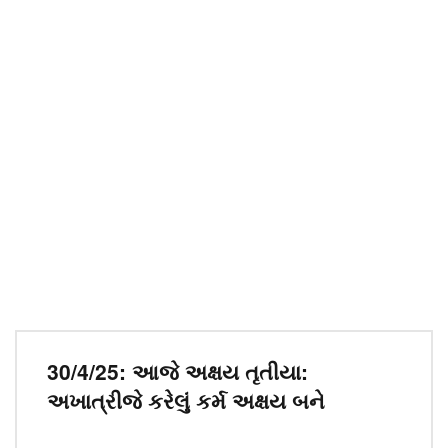
30/4/25: આજે અક્ષય તૃતીયા:
અખાત્રીજે કરેલું કર્મ અક્ષય બને