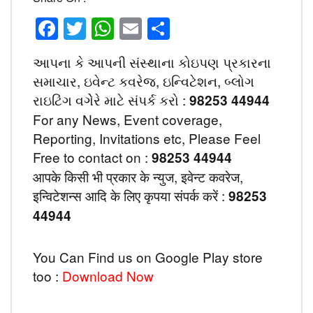
Facebook
Twitter
WhatsApp
Email
Share
આપના કે આપની સંસ્થાના કોઇપણ પ્રકારના
સમાચાર, ઇવેન્ટ કવરેજ, ઇન્વિટેશન, બ્લોગ
રાઇટિંગ વગેેરે માટે સંપર્ક કરો :
98253 44944
For any News, Event coverage,
Reporting, Invitations etc, Please Feel
Free to contact on :
98253 44944
आपके किसी भी प्रकार के न्युज, इवेन्ट कवरेज,
इन्विटेशन्स आदि के लिए कृपया संपर्क करें :
98253
44944
You Can Find us on Google Play store
too :
Download Now