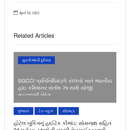
April 30, 2025
Related Articles
સુરતીઓની દુનિયા
SGCCI પ્રતિનિધિમંડળે કોલંબો ખાતે ભારતીય
હાઇ કમિશનર સંતોષ ઝા સાથે યોજી
મહત્વપૂર્ણ બેઠક
ગુજરાત
ટેક ન્યુઝ
સૌરાષ્ટ્ર
હોટેલ બુકિંગનું હાઈટેક કૌભાંડ: સોમનાથ સહિત
24 પર્યટક સ્થળોની નકલી વેબસાઈટ બનાવી