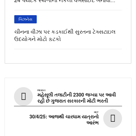
લોકોના ખિસ્સા ખંખેર્યા
બિઝનેસ
ચીનના વીઝા પર કડકાઈથી સુરતના ટેક્સટાઇલ
ઉદ્યોગને મોટો ફટકો
PREVIOUS
મહેસૂલી તલાટીની 2300 જગ્યા પર આવી
રહી છે ગુજરાત સરકારની મોટી ભરતી
NEXT
30/4/25: આજથી ચારધામ યાત્રાનો
આરંભ