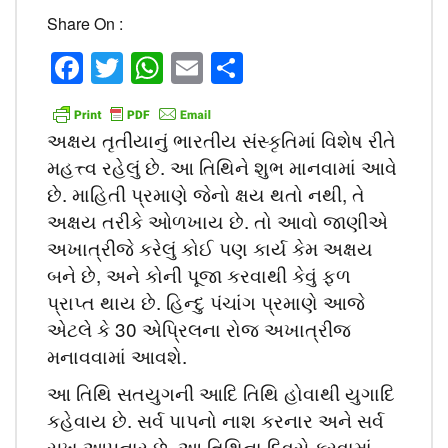
Share On :
Facebook
Twitter
WhatsApp
Email
Share
અક્ષય તૃતીયાનું ભારતીય સંસ્કૃતિમાં વિશેષ રીતે
મહત્ત્વ રહેલું છે. આ તિથિને શુભ માનવામાં આવે
છે. માહિતી પ્રમાણે જેનો ક્ષય થતો નથી, તે
અક્ષય તરીકે ઓળખાય છે. તો આવો જાણીએ
અખાત્રીજે કરેલું કોઈ પણ કાર્ય કેમ અક્ષય
બને છે, અને કોની પૂજા કરવાથી કેવું ફળ
પ્રાપ્ત થાય છે. હિન્દુ પંચાંગ પ્રમાણે આજે
એટલે કે 30 એપ્રિલના રોજ અખાત્રીજ
મનાવવામાં આવશે.
આ તિથિ સતયુગની આદિ તિથિ હોવાથી યુગાદિ
કહેવાય છે. સર્વ પાપનો નાશ કરનાર અને સર્વ
સુખ આપનાર છે, આ તિથિના દિવસે કરવામાં