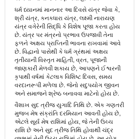
ધર્મ ધ્યાનમાં માનનાર આ દિવસે યંત્ર જેવા કે,
શ્રી યંત્ર, કનકધારા યંત્ર, લક્ષ્મી નારાયણ
યંત્ર વગેરેની સિદ્ધિ કે વિશેષ પૂજા કરતા હોય
છે. યંત્ર પર મંત્રનો પ્રભાવ ઉપજાવી તેના
ફળને અક્ષય પ્રાપ્તિની ભાવના રાખવામાં આવે
છે. વિદ્વાનો પાસેથી કે ધર્મ ગ્રંથમાં અક્ષય
તૃતીયાની વિસ્તૃત માહિતી, વ્રત, પૂજાની
જાણકારી મેળવી શકાય છે, આપણને ઈશ્વરની
કૃપાથી વર્ષમાં કેટલાક વિશિષ્ટ દિવસ, સમય
વરદાનરૂપી મળેલા છે. જેનો સદુપયોગ જીવન
અને સમાજને શ્રેષ્ઠ બનાવવા માટેનો હોય છે.
વૈશાખ સુદ ત્રીજ યુગાદિ તિથિ છે. એક ગણતરી
મુજબ મેષ સંક્રાંતિ દરમિયાન આવતી હોય છે,
એટલે સૂર્ય મેષ રાશિમાં હોય, જે તેની ઉચ્ચ
રાશિ છે અને સુદ ત્રીજ તિથિ હોવાથી ચંદ્ર
વૃષભમાં તેની ઉચ્ચ રાશિમાં હોય છે. આ યોગ