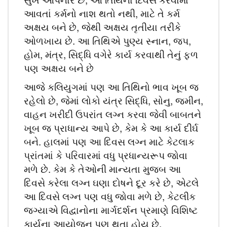
આવતાં કર્મનો નાશ થતો નથી, માટે તે કર્મ
અક્ષય બને છે, જેથી અક્ષય તૃતીયા તરીકે
ઓળખાય છે. આ તિથિએ પુણ્ય સ્નાન, જપ,
હોમ, મંત્ર, સિદ્ધિ વગેરે કાર્ય કરવાથી તેનું ફળ
પણ અક્ષય બને છે
આજે કલિયુગમાં પણ આ તિથિનો ભાવ ખૂબ જ
રહેલો છે, જેમાં લોકો યંત્ર સિદ્ધિ, સોનુ, જમીન,
વાહન ખરીદી ઉપરાંત લગ્ન કરવા જેવી બાબતને
ખૂબ જ પ્રાધાન્ય આપે છે, કેમ કે આ કાર્ય દીર્ઘ
બને. હાલમાં પણ આ દિવસ લગ્ન માટે કેટલાક
પ્રાંતમાં કે પરિવારમાં વધુ પ્રધાન્યરૂપ જોવા
મળે છે. કેમ કે તેઓની માન્યતા મુજબ આ
દિવસે કરેલા લગ્ન ઘણા દોષને દૂર કરે છે, એટલે
આ દિવસે લગ્ન પણ વધુ જોવા મળે છે, કેટલીક
જગ્યાએ વિદ્વાનોના માર્ગદર્શન પ્રમાણે વિશિષ્ટ
કાર્યના આયોજન પણ થતા હોય છે.