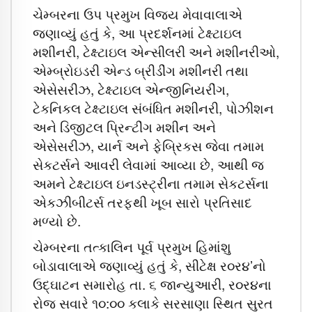
ચેમ્બરના ઉપ પ્રમુખ વિજય મેવાવાલાએ
જણાવ્યું હતું કે, આ પ્રદર્શનમાં ટેક્ષ્ટાઇલ
મશીનરી, ટેક્ષ્ટાઇલ એન્સીલરી અને મશીનરીઓ,
એમ્બ્રોઇડરી એન્ડ બ્રીડીંગ મશીનરી તથા
એસેસરીઝ, ટેક્ષ્ટાઇલ એન્જીનિયરીંગ,
ટેકનિકલ ટેક્ષ્ટાઇલ સંબંધિત મશીનરી, પોઝીશન
અને ડિજીટલ પ્રિન્ટીંગ મશીન અને
એસેસરીઝ, યાર્ન અને ફેબ્રિકસ જેવા તમામ
સેકટર્સને આવરી લેવામાં આવ્યા છે, આથી જ
અમને ટેક્ષ્ટાઇલ ઇનડસ્ટ્રીના તમામ સેકટર્સના
એકઝીબીટર્સ તરફથી ખૂબ સારો પ્રતિસાદ
મળ્યો છે.
ચેમ્બરના તત્કાલિન પૂર્વ પ્રમુખ હિમાંશુ
બોડાવાલાએ જણાવ્યું હતું કે, સીટેક્ષ ર૦ર૪’નો
ઉદ્‌ઘાટન સમારોહ તા. ૬ જાન્યુઆરી, ર૦ર૪ના
રોજ સવારે ૧૦:૦૦ કલાકે સરસાણા સ્થિત સુરત