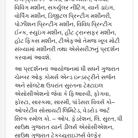
વિવિંગ મશીન, સકર્યુલર નીટિંગ, યાર્ન ડાઇંગ,
વોર્પિંગ મશીન, ડિજીટલ પ્રિન્ટીંગ મશીનરી,
પોઝીશન પ્રિન્ટીંગ મશીન, વિવિધ પ્રિન્ટીંગ
ઈન્ક, સ્યુઇંગ મશીન, હીટ ટ્રાન્સફર મશીન,
હોટ ફિકસ મશીન, ટીએફઓ તેમજ ખૂબ મોટી
સંખ્યામાં મશીનરી તથા એસેસરીઝનું પ્રદર્શન
કરવામાં આવશે.
આ પ્રદર્શનના આયોજનમાં ધી સધર્ન ગુજરાત
ચેમ્બર ઓફ કોમર્સ એન્ડ ઇન્ડસ્ટ્રીને સર્જન
અને સોલટેક્ષ ઉપરાંત સુરતના ટેક્ષ્ટાઇલ
એસોસીએશનો જેવા કે ફિઆસ્વી, ફોગવા,
ફોસ્ટા, સાસ્કમા, સાસ્મી, પાંડેસરા વિવર્સ કો–
ઓપરેટીવ સોસાયટી લિમિટેડ, વેડરોડ આર્ટ
સિલ્ક સ્મોલ કો. – ઓપ. ફેડરેશન, લિ. સુરત, ધી
સાઉથ ગુજરાત યાર્ન ડીલર્સ એસોસીએશન,
સાઉથ ગુજરાત ટેકચ્યુરાઇઝર્સ વેલ્ફેર