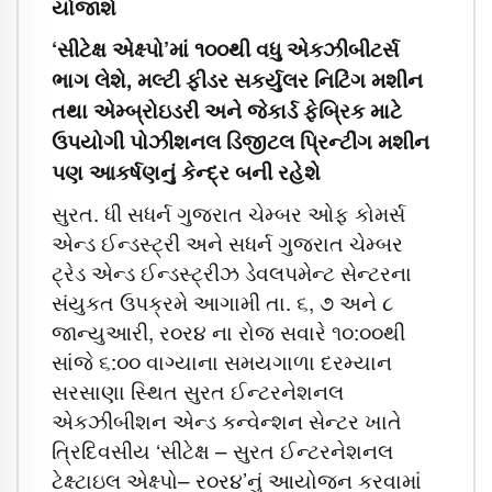
યોજાશે
‘સીટેક્ષ એક્ષ્પો’માં ૧૦૦થી વધુ એકઝીબીટર્સ
ભાગ લેશે, મલ્ટી ફીડર સકર્યુલર નિટિંગ મશીન
તથા એમ્બ્રોઇડરી અને જેકાર્ડ ફેબ્રિક માટે
ઉપયોગી પોઝીશનલ ડિજીટલ પ્રિન્ટીંગ મશીન
પણ આકર્ષણનું કેન્દ્ર બની રહેશે
સુરત. ધી સધર્ન ગુજરાત ચેમ્બર ઓફ કોમર્સ
એન્ડ ઈન્ડસ્ટ્રી અને સધર્ન ગુજરાત ચેમ્બર
ટ્રેડ એન્ડ ઈન્ડસ્ટ્રીઝ ડેવલપમેન્ટ સેન્ટરના
સંયુકત ઉપક્રમે આગામી તા. ૬, ૭ અને ૮
જાન્યુઆરી, ર૦ર૪ ના રોજ સવારે ૧૦:૦૦થી
સાંજે ૬:૦૦ વાગ્યાના સમયગાળા દરમ્યાન
સરસાણા સ્થિત સુરત ઈન્ટરનેશનલ
એકઝીબીશન એન્ડ કન્વેન્શન સેન્ટર ખાતે
ત્રિદિવસીય ‘સીટેક્ષ – સુરત ઈન્ટરનેશનલ
ટેક્ષ્ટાઇલ એક્ષ્પો– ર૦ર૪’નું આયોજન કરવામાં