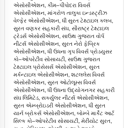
એસોસીએશન, કીમ–પીપોદરા વિવર્સ
એસોસીએશન, માંગરોળ તાલુકા ઇન્ડસ્ટ્રીઝ
વેલ્ફેર એસોસીએશન, ધી સુરત ટેક્ષ્ટાઇલ કલબ,
સુરત વણકર સહકારી સંઘ, સૌરાષ્ટ્ર ટેક્ષ્ટાઇલ
ટ્રેડર્સ એસોસીએશન, સાઉથ ગુજરાત વોર્પ
નીટર્સ એસોસીએશન, સુરત નેરો ફેબ્રિક
એસોસીએશન, ધી ઉધના ગૃપ વિવર્સ પ્રોડયુસર
કો–ઓપરેટીવ સોસાયટી, સાઉથ ગુજરાત
ટેક્ષ્ટાઇલ પ્રોસેસર્સ એસોસીએશન, સુરત
મર્કન્ટાઇલ એસોસીએશન, શટલલેસ વિવર્સ
એસોસીએશન, સુરત ઓટોલૂમ્સ વિવર્સ
એસોસીએશન, ધી ઉધના ઉદ્યોગનગર સહકારી
સંઘ લિમિટેડ, સકર્યુલર નીટર્સ એસોસીએશન,
સુરત એમ્બ્રોઇડરી એસોસીએશન, ધી સુરત
યાર્ન બ્રોકર્સ એસોસીએશન, બોમ્બે માર્કેટ આર્ટ
સિલ્ક કો–ઓપરેટીવ સોસાયટી, મેરીયોટ સુરત,