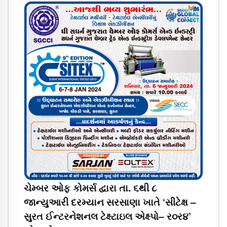
ચેમ્બર ઓફ કોમર્સ દ્વારા તા. ૬થી ૮
જાન્યુઆરી દરમ્યાન સરસાણા ખાતે ‘સીટેક્ષ –
સુરત ઈન્ટરનેશનલ ટેક્ષ્ટાઇલ એક્ષ્પો– ર૦ર૪’