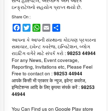
સત્વ હોસ્પિટલ, એરલીન્ક અને આરકે
ઇન્ફ્રાટેલનો સહયોગ પ્રાપ્ત થયો છે.
Share On :
Facebook
Twitter
WhatsApp
Email
Share
આપના કે આપની સંસ્થાના કોઇપણ પ્રકારના
સમાચાર, ઇવેન્ટ કવરેજ, ઇન્વિટેશન, બ્લોગ
રાઇટિંગ વગેેરે માટે સંપર્ક કરો :
98253 44944
For any News, Event coverage,
Reporting, Invitations etc, Please Feel
Free to contact on :
98253 44944
आपके किसी भी प्रकार के न्युज, इवेन्ट कवरेज,
इन्विटेशन्स आदि के लिए कृपया संपर्क करें :
98253
44944
You Can Find us on Google Play store