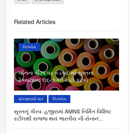
Related Articles
બિઝનેસ
ચીનના વીઝા પર કડકાઈથી સુરતના
ટેક્સટાઇલ ઉદ્યોગને મોટો ફટકો
પ્રેરણાદાયી વાત
બિઝનેસ
સુરતનું ગૌરવઃ હજીરામાં AMNS નિર્મિત વિશિષ્ટ
સ્ટીલથી સજ્જ થયું ભારતીય નૌ-સેનાનું
અદ્યતન યુદ્ધજહાજ INS માલવણ