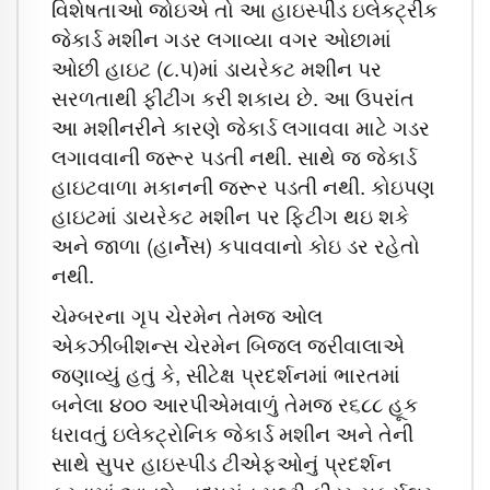
વિશેષતાઓ જોઇએ તો આ હાઇસ્પીડ ઇલેકટ્રીક
જેકાર્ડ મશીન ગડર લગાવ્યા વગર ઓછામાં
ઓછી હાઇટ (૮.પ)માં ડાયરેકટ મશીન પર
સરળતાથી ફીટીંગ કરી શકાય છે. આ ઉપરાંત
આ મશીનરીને કારણે જેકાર્ડ લગાવવા માટે ગડર
લગાવવાની જરૂર પડતી નથી. સાથે જ જેકાર્ડ
હાઇટવાળા મકાનની જરૂર પડતી નથી. કોઇપણ
હાઇટમાં ડાયરેકટ મશીન પર ફિટીંગ થઇ શકે
અને જાળા (હાર્નેસ) કપાવવાનો કોઇ ડર રહેતો
નથી.
ચેમ્બરના ગૃપ ચેરમેન તેમજ ઓલ
એકઝીબીશન્સ ચેરમેન બિજલ જરીવાલાએ
જણાવ્યું હતું કે, સીટેક્ષ પ્રદર્શનમાં ભારતમાં
બનેલા ૪૦૦ આરપીએમવાળું તેમજ ર૬૮૮ હૂક
ધરાવતું ઇલેકટ્રોનિક જેકાર્ડ મશીન અને તેની
સાથે સુપર હાઇસ્પીડ ટીએફઓનું પ્રદર્શન