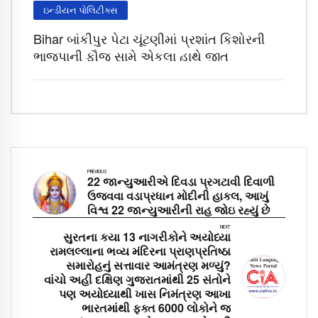
ઇન્ડીયન પોલિટીક્સ
Bihar બાંકીપુર પેટા ચૂંટણીમાં પ્રશાંત કિશોરની
ભાજપાની ફૌજ સામે એકલા હાથે જીત
PREVIOUS
22 જાન્યુઆરીએ દિવડા પ્રગટાવી દિવાળી
ઉજવવા વડાપ્રધાન મોદીની હાકલ, આખું
વિશ્વ 22 જાન્યુઆરીની રાહ જોઇ રહ્યું છે
NEXT
સુરતના કયા 13 નાગરીકોને અયોધ્યા
રામલલ્લાના ભવ્ય મંદિરના પ્રાણપ્રતિષ્ઠા
સમારોહનું સત્તાવાર આમંત્રણ મળ્યું?
વાંચો અહીં દક્ષિણ ગુજરાતમાંથી 25 સંતોને
પણ અયોધ્યાથી ખાસ નિમંત્રણ આખા
ભારતમાંથી ફક્ત 6000 લોકોને જ