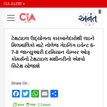
CIA ALERT
Pr
Ne
ટેક્ષટાઇલ ઉદ્યોગના કારખાનેદારોથી લઇને
મિલમાલિકો માટે નોલેજ ગેઇનિંગ ઇવેન્ટ 6-
7-8 જાન્યુઆરી દરમિયાન ચેમ્બર ઓફ
કોમર્સનો ટેક્ષટાઇલ મશીનરીનો એક્ષ્પો
સિટેક્ષ યોજાશે
Share On :
Facebook
Twitter
WhatsApp
Email
Share