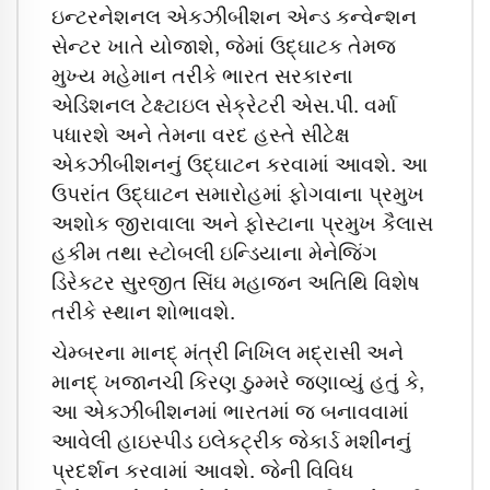
ઇન્ટરનેશનલ એકઝીબીશન એન્ડ કન્વેન્શન
સેન્ટર ખાતે યોજાશે, જેમાં ઉદ્‌ઘાટક તેમજ
મુખ્ય મહેમાન તરીકે ભારત સરકારના
એડિશનલ ટેક્ષ્ટાઇલ સેક્રેટરી એસ.પી. વર્મા
પધારશે અને તેમના વરદ હસ્તે સીટેક્ષ
એકઝીબીશનનું ઉદ્‌ઘાટન કરવામાં આવશે. આ
ઉપરાંત ઉદ્‌ઘાટન સમારોહમાં ફોગવાના પ્રમુખ
અશોક જીરાવાલા અને ફોસ્ટાના પ્રમુખ કૈલાસ
હકીમ તથા સ્ટોબલી ઇન્ડિયાના મેનેજિંગ
ડિરેકટર સુરજીત સિંઘ મહાજન અતિથિ વિશેષ
તરીકે સ્થાન શોભાવશે.
ચેમ્બરના માનદ્‌ મંત્રી નિખિલ મદ્રાસી અને
માનદ્‌ ખજાનચી કિરણ ઠુમ્મરે જણાવ્યું હતું કે,
આ એકઝીબીશનમાં ભારતમાં જ બનાવવામાં
આવેલી હાઇસ્પીડ ઇલેકટ્રીક જેકાર્ડ મશીનનું
પ્રદર્શન કરવામાં આવશે. જેની વિવિધ