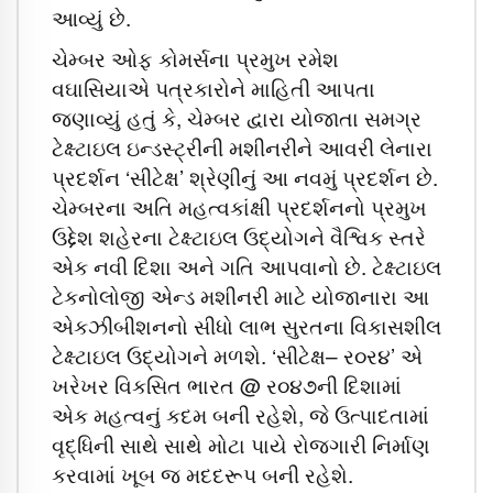
આવ્યું છે.
ચેમ્બર ઓફ કોમર્સના પ્રમુખ રમેશ
વઘાસિયાએ પત્રકારોને માહિતી આપતા
જણાવ્યું હતું કે, ચેમ્બર દ્વારા યોજાતા સમગ્ર
ટેક્ષ્ટાઇલ ઇન્ડસ્ટ્રીની મશીનરીને આવરી લેનારા
પ્રદર્શન ‘સીટેક્ષ’ શ્રેણીનું આ નવમું પ્રદર્શન છે.
ચેમ્બરના અતિ મહત્વકાંક્ષી પ્રદર્શનનો પ્રમુખ
ઉદ્દેશ શહેરના ટેક્ષ્ટાઇલ ઉદ્યોગને વૈશ્વિક સ્તરે
એક નવી દિશા અને ગતિ આપવાનો છે. ટેક્ષ્ટાઇલ
ટેકનોલોજી એન્ડ મશીનરી માટે યોજાનારા આ
એકઝીબીશનનો સીધો લાભ સુરતના વિકાસશીલ
ટેક્ષ્ટાઇલ ઉદ્યોગને મળશે. ‘સીટેક્ષ– ર૦ર૪’ એ
ખરેખર વિકસિત ભારત @ ર૦૪૭ની દિશામાં
એક મહત્વનું કદમ બની રહેશે, જે ઉત્પાદતામાં
વૃદ્ધિની સાથે સાથે મોટા પાયે રોજગારી નિર્માણ
કરવામાં ખૂબ જ મદદરૂપ બની રહેશે.