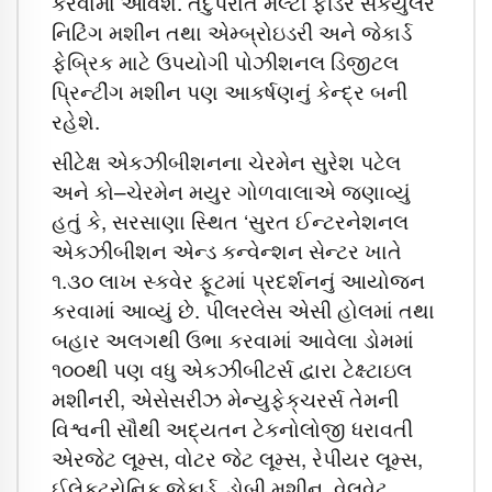
કરવામાં આવશે. તદુપરાંત મલ્ટી ફીડર સકર્યુલર
નિટિંગ મશીન તથા એમ્બ્રોઇડરી અને જેકાર્ડ
ફેબ્રિક માટે ઉપયોગી પોઝીશનલ ડિજીટલ
પ્રિન્ટીંગ મશીન પણ આકર્ષણનું કેન્દ્ર બની
રહેશે.
સીટેક્ષ એકઝીબીશનના ચેરમેન સુરેશ પટેલ
અને કો–ચેરમેન મયુર ગોળવાલાએ જણાવ્યું
હતું કે, સરસાણા સ્થિત ‘સુરત ઈન્ટરનેશનલ
એકઝીબીશન એન્ડ કન્વેન્શન સેન્ટર ખાતે
૧.૩૦ લાખ સ્કવેર ફૂટમાં પ્રદર્શનનું આયોજન
કરવામાં આવ્યું છે. પીલરલેસ એસી હોલમાં તથા
બહાર અલગથી ઉભા કરવામાં આવેલા ડોમમાં
૧૦૦થી પણ વધુ એકઝીબીટર્સ દ્વારા ટેક્ષ્ટાઇલ
મશીનરી, એસેસરીઝ મેન્યુફેક્‌ચરર્સ તેમની
વિશ્વની સૌથી અદ્યતન ટેકનોલોજી ધરાવતી
એરજેટ લૂમ્સ, વોટર જેટ લૂમ્સ, રેપીયર લૂમ્સ,
ઈલેક્‌ટ્રોનિક જેકાર્ડ, ડોબી મશીન, વેલવેટ