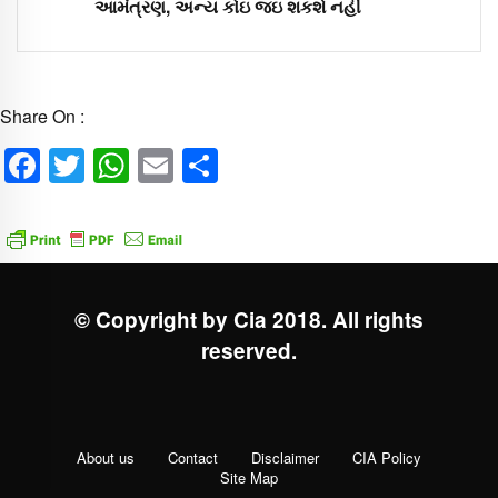
આમંત્રણ, અન્ય કોઇ જઇ શકશે નહીં
Share On :
Facebook
Twitter
WhatsApp
Email
Share
© Copyright by Cia 2018. All rights
reserved.
About us
Contact
Disclaimer
CIA Policy
Site Map