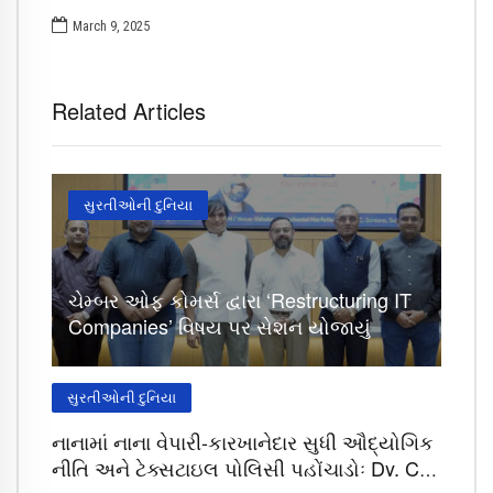
March 9, 2025
Related Articles
સુરતીઓની દુનિયા
ચેમ્બર ઓફ કોમર્સ દ્વારા ‘Restructuring IT
Companies’ વિષય પર સેશન યોજાયું
સુરતીઓની દુનિયા
નાનામાં નાના વેપારી-કારખાનેદાર સુધી ઔદ્યોગિક
નીતિ અને ટેક્સટાઇલ પોલિસી પહોંચાડોઃ Dy. CM