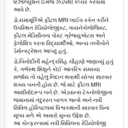
રિઝોલ્યુશન ઈમેજ ઝડપથી કેપ્ચર કરવામાં
આવે છે.
ડો.રામામૂર્તિએ ફીટલ MRI લાઈવ સ્કેન કરીને
ઉપસ્થિત રેડિયોલોજીસ્ટ, ગાયનેકોલોજિસ્ટ,
ફીટલ મેડિસીનના પોસ્ટ ગ્રેજ્યુએટસ અને
ફેલોશિપ કરતા વિદ્યાર્થીઓ, અન્ય તબીબોને
ડેમોન્સ્ટ્રેશન આપ્યું હતું.
ડો.બિનોદીની મહેન્દ્રસિંહ ચૌહાણે જણાવ્યું હતું
કે, ગર્ભસ્થ શિશુને કોઈ આંતરિક સમસ્યા
સર્જાય તો વહેલું નિદાન થવાથી યોગ્ય સારવાર
શક્ય બનતી હોય છે. જે માટે ફીટલ MRI
આશીર્વાદરૂપ બને છે. એડવાન્સ ટેકનોલોજીના
જમાનામાં તંદુરસ્ત બાળક જન્મે અને નવી
સિવિલ હોસ્પિટલમાં વિશ્વકક્ષાની સારવાર વિના
મૂલ્ય મળે એ અમારો મુખ્ય ઉદ્દેશ છે.
આ કોન્ફરન્સમાં નવી સિવિલના રેડિયોલોજી