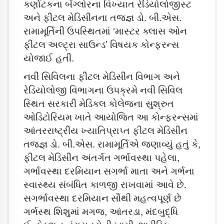
કર્ણાટકના બેંગ્લોરના વિખ્યાત રેડિયોલોજીસ્ટ
અને ફીટલ મેડિસીનના તજજ્ઞ ડો. બી.એસ.
રામામૂર્તિની ઉપસ્થિતમાં ‘માસ્ટર ક્લાસ ઓન
ફીટલ અલ્ટ્રા સાઉન્ડ’ વિષયક કોન્ફરન્સ
યોજાઈ હતી.
નવી સિવિલના ફીટલ મેડિસીન વિભાગ અને
રેડિયોલોજી વિભાગના ઉપક્રમે નવી સિવિલ
સ્થિત સરકારી મેડિકલ કોલેજના સુશ્રુત
ઓડિટોરિયમ ખાતે આયોજિત આ કોન્ફરન્સમાં
આંતરરાષ્ટ્રીય ખ્યાતિપ્રાપ્ત ફીટલ મેડિસીન
તજજ્ઞ ડો. બી.એસ. રામામૂર્તિએ જણાવ્યું હતું કે,
ફીટલ મેડિસીન અંતર્ગત ગર્ભાવસ્થા પહેલા,
ગર્ભાવસ્થા દરમિયાન સગર્ભા માતા અને ગર્ભના
સ્વાસ્થ્ય સંબંધિત કાળજી રાખવામાં આવે છે.
સગર્ભાવસ્થા દરમિયાન સૌથી મહત્વપૂર્ણ છે
ગર્ભસ્થ શિશુમાં મગજ, આંતરડા, મંદબુદ્ધિ