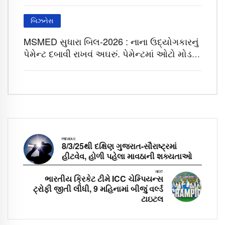
હર્ષ સંઘવી
બિઝનેસ
MSMED સુધારા બિલ-2026 : નાના ઉદ્યોગકારનું
પેમેન્ટ દબાવી રાખવું અઘરું, પેમેન્ટમાં ઓટો મોડ
ઓન
PREVIOUS
8/3/25થી દક્ષિણ ગુજરાત-સૌરાષ્ટ્રમાં
હીટવેવ, હોળી પહેલા માવઠાની શક્યતાઓ
NEXT
ભારતીય ક્રિકેટ ટીમે ICC ચેમ્પિયન્સ
ટ્રોફી જીતી લીધી, 9 મહિનામાં બીજું વર્લ્ડ
ટાઇટલ