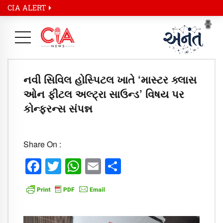
CIA ALERT
Pr
Ne
નવી સિવિલ હોસ્પિટલ ખાતે ‘માસ્ટર ક્લાસ
ઓન ફીટલ અલ્ટ્રા સાઉન્ડ’ વિષય પર
કોન્ફરન્સ સંપન્ન
Share On :
Facebook
Twitter
WhatsApp
Email
Share