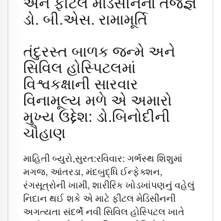
અને ફીટલ મેડિસીનના તજજ્ઞ
ડો. બી.એસ. રામામૂર્તિ
તંદુરસ્ત બાળક જન્મે અને
સિવિલ હોસ્પિટલમાં
વિશ્વકક્ષાની સારવાર
વિનામૂલ્ય મળે એ અમારો
મુખ્ય ઉદ્દેશ: ડો.બિનોદીની
ચૌહાણ
માહિતી બ્યુરો,સુરત:રવિવાર: ગર્ભસ્થ શિશુમાં
મગજ, આંતરડા, મંદબુદ્ધિ ઈન્ફેક્શન,
રંગસૂત્રોની ખામી, શારીરિક ખોડખાંપણનું વહેલું
નિદાન થઈ શકે એ માટે ફીટલ મેડિસીનની
અગત્યતા સંદર્ભે નવી સિવિલ હોસ્પિટલ ખાતે