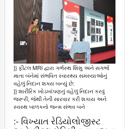
}} ફીટલ MRI દ્વારા ગર્ભસ્થ શિશુ અને સગર્ભા
માતા બંનેમાં સંભવિત સ્વાસ્થ્ય સમસ્યાઓનું
વહેલું નિદાન શક્ય બન્યું છે:
}} શારીરિક ખોડખાંપણનું વહેલું નિદાન કરવું
જરૂરી, જેથી તેની સારવાર કરી શકાય અને
સ્વસ્થ બાળકનો જન્મ સંભવ બને
:- વિખ્યાત રેડિયોલોજીસ્ટ