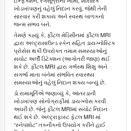
ઈન્ફેક્શન, રંગસૂત્રોની ખામી, શારીરિક
ખોડખાંપણનું વહેલું નિદાન કરવું, જેથી તેની
સારવાર કરી શકાય અને સ્વસ્થ બાળકનો
જન્મ સંભવ બને.
તેમણે કહ્યું કે, ફીટલ મેડિસીનમાં ફીટલ MRI
દ્વારા અલ્ટ્રાસાઉન્ડ સ્કેન સહિત ડાયગ્નોસ્ટિક
પ્રોસેસ થકી ઉપરોક્ત તમામ સમસ્યાઓનું
સચોટ અર્લી ડિટેક્શન (આગોતરી જાણ) થઈ
શકે છે. ફીટલ MRI દ્વારા ગર્ભસ્થ શિશુ અને
સગર્ભા માતા બંનેમાં સંભવિત સ્વાસ્થ્ય
સમસ્યાઓનું વહેલું નિદાન શક્ય બન્યું છે.
ડો.રામામૂર્તિએ જણાવ્યું કે, આંતરડાની
ખોડખાંપણ સોનોગ્રાફીમાં ડાયગ્નોસ કરવી
અઘરી છે. જેનું ફીટલ MRIમાં સચોટ નિદાન
થઈ શકે છે. અલ્ટ્રાફાસ્ટ ફેટલ MRI માં
“સ્નેપશોટ” તકનીકનો ઉપયોગ કરીને હાઈ