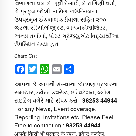
વિભાગના વડા ડો. પૂર્વી દેસાઈ, ડો.રાગિણી વર્મા,
ડો.પ્રફુલ જોશી, નર્સિંગ કાઉન્સિલના
ઉપપ્રમુખ ઈકબાલ કડીવાલા સહિત ૨૦૦
જેટલા રેડિયોલોજીસ્ટ, ગાયનેકોલોજિસ્ટ,
અન્ય તબીબો, પોસ્ટ ગ્રેજ્યુએટ વિદ્યાર્થીઓ
ઉપસ્થિત રહ્યા હતા.
Share On :
Facebook
Twitter
WhatsApp
Email
Share
આપના કે આપની સંસ્થાના કોઇપણ પ્રકારના
સમાચાર, ઇવેન્ટ કવરેજ, ઇન્વિટેશન, બ્લોગ
રાઇટિંગ વગેેરે માટે સંપર્ક કરો :
98253 44944
For any News, Event coverage,
Reporting, Invitations etc, Please Feel
Free to contact on :
98253 44944
आपके किसी भी प्रकार के न्युज, इवेन्ट कवरेज,