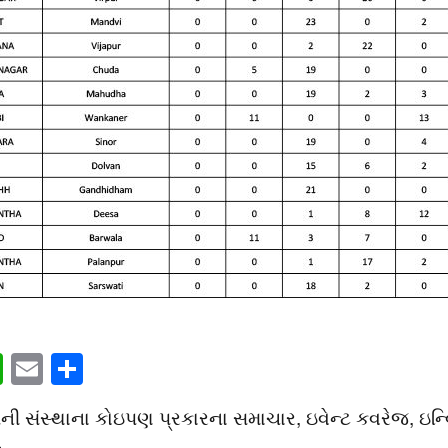
book
itter
WhatsApp
Email
Share
સંસ્થાના કોઇપણ પ્રકારના સમાચાર, ઇવેન્ટ કવરેજ, ઇન્વિટેશન
4