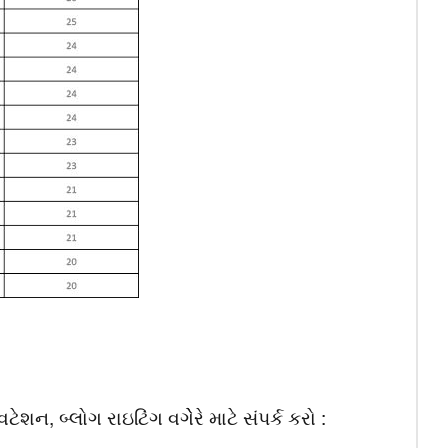
, બ્લોગ રાઇટિંગ વગેેરે માટે સંપર્ક કરો :