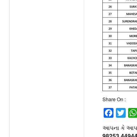
Share On :
Face
Tw
આપના કે આપની 
98253 4494