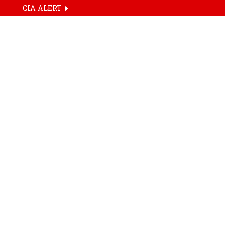
CIA ALERT
ગુજરાત
ડેવલ
November 27, 2023
Gujara
Gujarat Weather
તાલુકા
Related Articles
Share On :