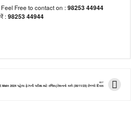
Feel Free to contact on :
98253 44944
ें :
98253 44944
NEXT
Main 2024 પહેલા ફેઝની પરીક્ષા માટે રજિસ્ટ્રેશનનો કાલે (30/11/23) છેલ્લો દિવસ