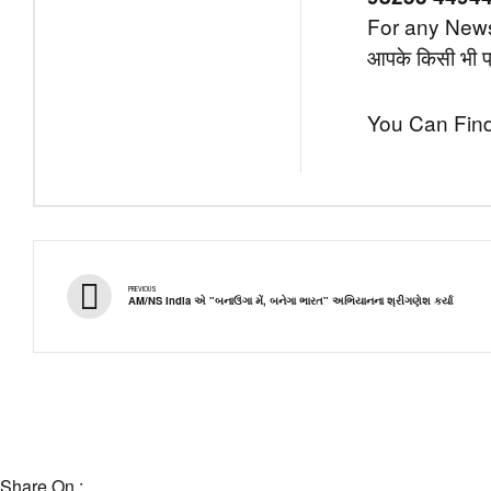
For any News,
आपके किसी भी प्र
You Can Find
PREVIOUS
AM/NS India એ "બનાઉંગા મેં, બનેગા ભારત" અભિયાનના શ્રીગણેશ કર્યા
Share On :