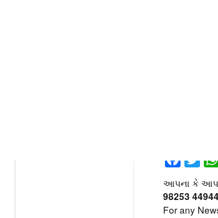
સીએનએપી વિના
ઈન્ડિયન ટેલિક
સીએનએપીને લઈ
છે.
અત્રે ઉલ્લેખની
સિલેક્ટેડ શહેર
હતી. જોકે, એમ
છે ને એકદમ કા
પણ ચોક્કસ અભ
Share On :
Face
Tw
આપના કે આપની 
98253 4494
For any News,