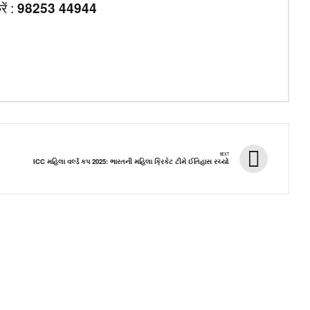
ें :
98253 44944
NEXT
ICC મહિલા વર્લ્ડ કપ 2025: ભારતની મહિલા ક્રિકેટ ટીમે ઈતિહાસ રચ્યો