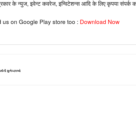
कार के न्युज, इवेन्ट कवरेज, इन्विटेशन्स आदि के लिए कृपया संपर्क कर
 us on Google Play store too :
Download Now
ર્ષની શુભેચ્છાઓ