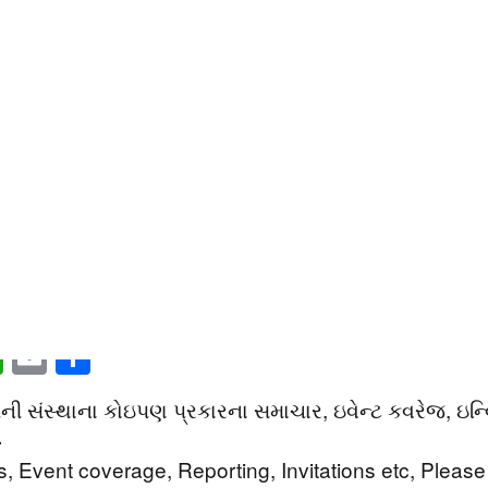
 લેન્ડલાઈન કે મોબાઈલ નંબર માત્ર કોલિંગ લાઈન આઈડેન્
ોમ નેટવર્ક્સ ને માત્ર કોલિંગ લાઈન આઈડેન્ટિફિકેશન ઈનક
ને કોઈ નિયમ જારી નથી કરવામાં આવ્યા. પરંતુ ટ્રાઈ દ્વા
ય છે કે પહેલાં ડોટ દ્વારા એક ટ્રાયલ કરવામાં આવ્યું હતું 
ોમાં રજૂ કરવામાં આવી હતી. આ સર્વિસને સર્કિટ સ્વીચ અને પે
ાં અનેક સમસ્યાઓ બાદ માત્ર પેકેટ સ્વીચ નેટવર્ક પર ટેસ્
મની અને મહત્ત્વની માહિતી? આ માહિતી તમારા મિત્રો અને પ
િવૃદ્ધિ કરજો હં ને? આવી જ બીજી કામની અને મહત્ત્વની 
book
itter
WhatsApp
Email
Share
સંસ્થાના કોઇપણ પ્રકારના સમાચાર, ઇવેન્ટ કવરેજ, ઇન્વિટેશન
4
 Event coverage, Reporting, Invitations etc, Please 