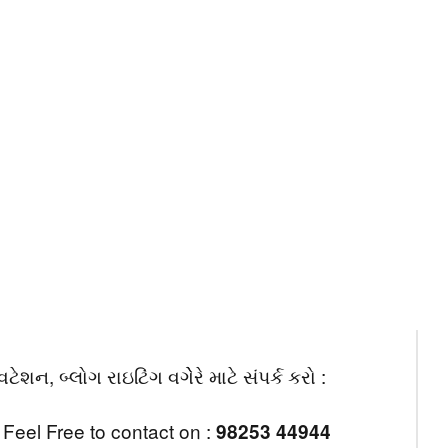
ટિફિકેશન હેઠળ જોવા મળે છે. હાલમાં
મિંગ કોલ દરમિયાન દેખાડવાનું હોય છે.
રા ડોટના આ પ્રસ્તાવને મંજૂરી આપવામાં આવી
કે જેમાં 4જી અને 5જી નેટવર્ક પર આ સર્વિસને
કેટ સ્વીચ નેટવર્ક બંને પર ટેસ્ટ કરવાની કરવાની
ટ કરવામાં આવી હતી.
રિવારના સભ્યો સાથે શેર કરીને તેમના જ્ઞાનમાં
જાણવા માટે અમારી સાથે જોડાયેલા રહો.
, બ્લોગ રાઇટિંગ વગેેરે માટે સંપર્ક કરો :
Feel Free to contact on :
98253 44944