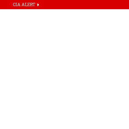
CIA ALERT
ઇન્ડીયા
ટેક 
October 30, 2025
Mobile 
Related Articles
Share On :
ગુજરાત
Face
Tw
ટેક ન્યુઝ
સૌરાષ્ટ્ર