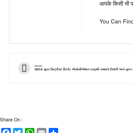
आपके किसी भी प्र
You Can Find
PREVIOUS
SDCA સુરત ડિસ્ટ્રીક્ટ ક્રિકેટ એસોસીએશન તરફથી તમામને દીવાળી અને નૂતન વ
Share On :
Facebook
Twitter
WhatsApp
Email
Share