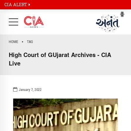
CIA ALERT
Pr
Ne
HOME
TAG
High Court of GUjarat Archives - CIA
Live
January 7, 2022