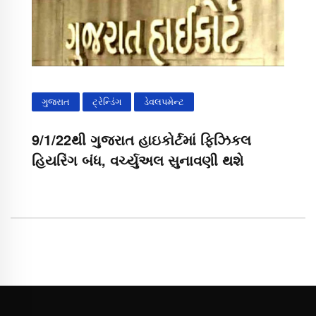
ગુજરાત
ટ્રેન્ડિંગ
ડેવલપમેન્ટ
9/1/22થી ગુજરાત હાઇકોર્ટમાં ફિઝિકલ
હિયરિંગ બંધ, વર્ચ્યુઅલ સુનાવણી થશે