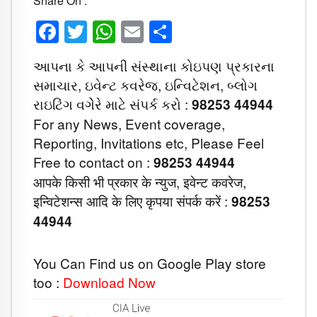
Share On :
Facebook
Twitter
WhatsApp
Email
Share
આપના કે આપની સંસ્થાના કોઇપણ પ્રકારના
સમાચાર, ઇવેન્ટ કવરેજ, ઇન્વિટેશન, બ્લોગ
રાઇટિંગ વગેેરે માટે સંપર્ક કરો :
98253 44944
For any News, Event coverage,
Reporting, Invitations etc, Please Feel
Free to contact on :
98253 44944
आपके किसी भी प्रकार के न्युज, इवेन्ट कवरेज,
इन्विटेशन्स आदि के लिए कृपया संपर्क करें :
98253
44944
You Can Find us on Google Play store
too :
Download Now