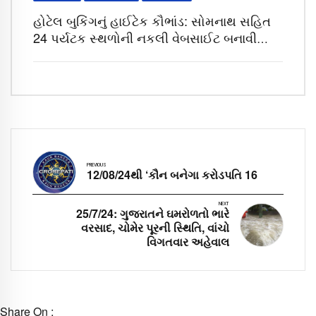
હોટેલ બુકિંગનું હાઈટેક કૌભાંડ: સોમનાથ સહિત
24 પર્યટક સ્થળોની નકલી વેબસાઈટ બનાવી
લોકોના ખિસ્સા ખંખેર્યા
PREVIOUS
12/08/24થી ‘કૌન બનેગા કરોડપતિ 16
NEXT
25/7/24: ગુજરાતને ઘમરોળતો ભારે
વરસાદ, ચોમેર પૂરની સ્થિતિ, વાંચો
વિગતવાર અહેવાલ
Share On :