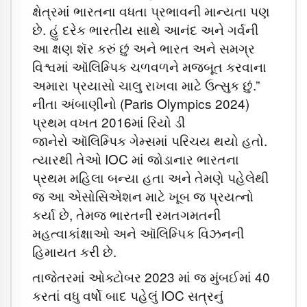
ક્ષેત્રમાં ભારતના વધતા પ્રભાવની માન્યતા પણ
છે. હું દરેક ભારતીય સાથે આનંદ અને ગર્વની
આ ક્ષણ શૅર કરું છું અને ભારત અને સમગ્ર
વિશ્વમાં ઑલિમ્પિક ચળવળને મજબૂત કરવાના
અમારા પ્રયાસો ચાલુ રાખવા માટે ઉત્સુક છું.”
નીતા અંબાણીનો (Paris Olympics 2024)
પ્રથમ વખત 2016માં રિયો ડી
જાનેરો ઑલિમ્પિક ગેમ્સમાં પરિચય થયો હતો.
ત્યારથી તેઓ IOC માં જોડાનાર ભારતના
પ્રથમ મહિલા બન્યા હતા અને તેમણે પહેલેથી
જ આ એસોસિએશન માટે ખૂબ જ પ્રયત્નો
કર્યા છે, તેમજ ભારતની રમતગમતની
મહત્વાકાંક્ષાઓ અને ઑલિમ્પિક વિઝનની
હિમાયત કરી છે.
તાજેતરમાં ઓક્ટોબર 2023 માં જ મુંબઈમાં 40
કરતાં વધુ વર્ષો બાદ પહેલું IOC સત્રનું