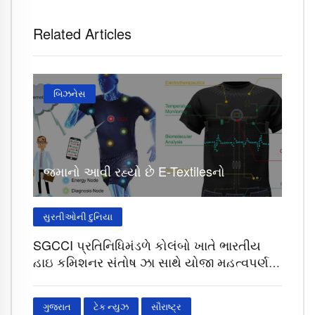
Related Articles
બિઝનેસ
જમાનો આવી રહ્યો છે E-Textilesનો
સુરતીઓની દુનિયા
SGCCI પ્રતિનિધિમંડળે કોલંબો ખાતે ભારતીય
હાઇ કમિશનર સંતોષ ઝા સાથે યોજી મહત્વપૂર્ણ
બેઠક
ગુજરાત
ટેક ન્યુઝ
સૌરાષ્ટ્ર