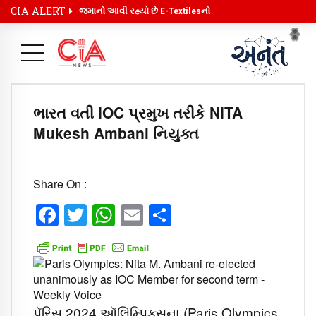
CIA ALERT
જમાનો આવી રહ્યો છે E-Textilesનો
Pr
Ne
ભારત વતી IOC પ્રમુખ તરીકે NITA
Mukesh Ambani નિયુક્ત
Share On :
Facebook
Twitter
WhatsApp
Email
Share
પૅરિસ 2024 ઑલિમ્પિક્સના (Paris Olympics