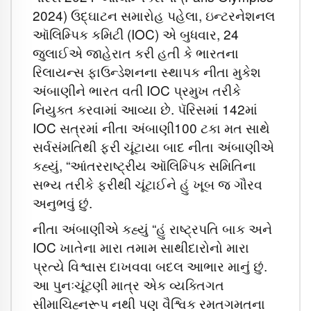
2024) ઉદ્ઘાટન સમારોહ પહેલા, ઇન્ટરનેશનલ
ઑલિમ્પિક કમિટી (IOC) એ બુધવાર, 24
જુલાઈએ જાહેરાત કરી હતી કે ભારતના
રિલાયન્સ ફાઉન્ડેશનના સ્થાપક નીતા મુકેશ
અંબાણીને ભારત વતી IOC પ્રમુખ તરીકે
નિયુક્ત કરવામાં આવ્યા છે. પૅરિસમાં 142માં
IOC સત્રમાં નીતા અંબાણી100 ટકા મત સાથે
સર્વસંમતિથી ફરી ચૂંટાયા બાદ નીતા અંબાણીએ
કહ્યું, “આંતરરાષ્ટ્રીય ઑલિમ્પિક સમિતિના
સભ્ય તરીકે ફરીથી ચૂંટાઈને હું ખૂબ જ ગૌરવ
અનુભવું છું.
નીતા અંબાણીએ કહ્યું “હું રાષ્ટ્રપતિ બાક અને
IOC ખાતેના મારા તમામ સાથીદારોનો મારા
પ્રત્યે વિશ્વાસ દાખવવા બદલ આભાર માનું છું.
આ પુનઃચૂંટણી માત્ર એક વ્યક્તિગત
સીમાચિહ્નરૂપ નથી પણ વૈશ્વિક રમતગમતના