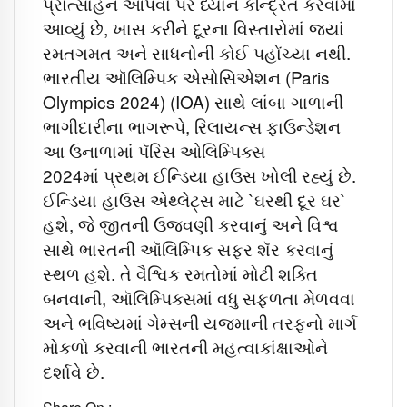
પ્રોત્સાહન આપવા પર ધ્યાન કેન્દ્રિત કરવામાં
આવ્યું છે, ખાસ કરીને દૂરના વિસ્તારોમાં જ્યાં
રમતગમત અને સાધનોની કોઈ પહોંચ્યા નથી.
ભારતીય ઑલિમ્પિક એસોસિએશન (Paris
Olympics 2024) (IOA) સાથે લાંબા ગાળાની
ભાગીદારીના ભાગરૂપે, રિલાયન્સ ફાઉન્ડેશન
આ ઉનાળામાં પૅરિસ ઓલિમ્પિક્સ
2024માં પ્રથમ ઈન્ડિયા હાઉસ ખોલી રહ્યું છે.
ઈન્ડિયા હાઉસ એથ્લેટ્સ માટે `ઘરથી દૂર ઘર`
હશે, જે જીતની ઉજવણી કરવાનું અને વિશ્વ
સાથે ભારતની ઑલિમ્પિક સફર શૅર કરવાનું
સ્થળ હશે. તે વૈશ્વિક રમતોમાં મોટી શક્તિ
બનવાની, ઑલિમ્પિક્સમાં વધુ સફળતા મેળવવા
અને ભવિષ્યમાં ગેમ્સની યજમાની તરફનો માર્ગ
મોકળો કરવાની ભારતની મહત્વાકાંક્ષાઓને
દર્શાવે છે.