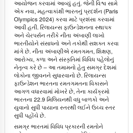
આયોજન કરવામાં આવ્યું હતું. જેની વિશ્વ સામે
એક નવા, મહત્વાકાંક્ષી ભારતનું પ્રદર્શન (Paris
Olympics 2024) કરવા માટે પ્રશંસા કરવામાં
આવી હતી. રિલાયન્સ ફાઉન્ડેશનના સ્થાપક
અને ચેરપર્સન તરીકે નીતા અંબાણી લાખો
ભારતીયોને સંસાધનો અને તકોથી સશક્ત કરવા
માંગે છે. નીતા અંબાણીએ રમતગમત, શિક્ષણ,
આરોગ્ય, કળા અને સંસ્કૃતિમાં વિવિધ પહેલોનું
નેતૃત્વ કરે છે – આ તમામનો હેતુ સમગ્ર દેશમાં
લોકોના જીવનને સુધારવાનો છે. રિલાયન્સ
ફાઉન્ડેશન ભારતના રમતગમતના વિકાસને
આગળ વધારવામાં મોખરે છે, તેના કાર્યક્રમો
ભારતના 22.9 મિલિયનથી વધુ બાળકો અને
યુવાનો સુધી પાયાના સ્તરથી લઈને ઉચ્ચ સ્તર
સુધી પહોંચે છે.
સમગ્ર ભારતમાં વિવિધ પ્રકારની રમતોને