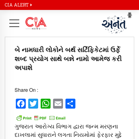
CIA ALERT
Pr
Ne
બે નામધારી લોકોને બર્થ સર્ટિફિકેટમાં ઉર્ફે
શબ્દ પ્રયોગ સાથે બન્ને નામો આમેજ કરી
અપાશે
Share On :
Facebook
Twitter
WhatsApp
Email
Share
ગુજરાત આરોગ્ય વિભાગ દ્વારા જન્મ મરણના
દાખલામાં સુધારાને લગતા નિયમોમાં ફેરફાર મુદ્દે