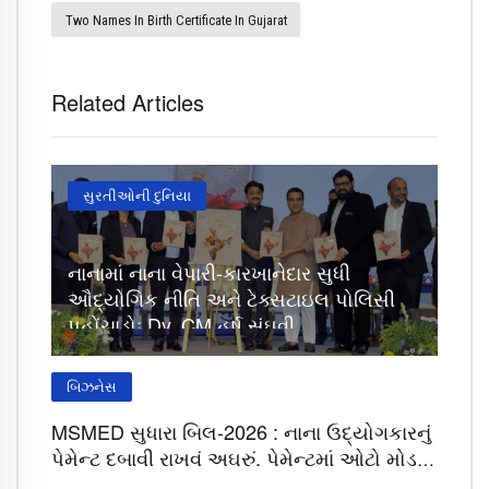
Two Names In Birth Certificate In Gujarat
Related Articles
સુરતીઓની દુનિયા
નાનામાં નાના વેપારી-કારખાનેદાર સુધી
ઔદ્યોગિક નીતિ અને ટેક્સટાઇલ પોલિસી
પહોંચાડોઃ Dy. CM હર્ષ સંઘવી
બિઝનેસ
MSMED સુધારા બિલ-2026 : નાના ઉદ્યોગકારનું
પેમેન્ટ દબાવી રાખવું અઘરું, પેમેન્ટમાં ઓટો મોડ
ઓન