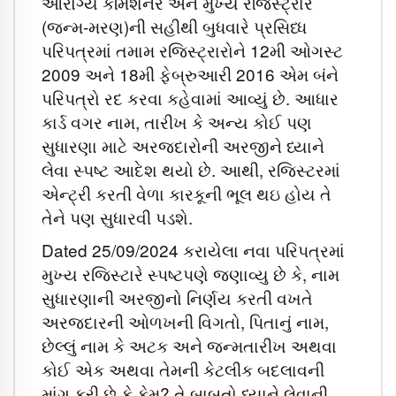
આરોગ્ય કમિશનર અને મુખ્ય રજિસ્ટ્રાર
(જન્મ-મરણ)ની સહીથી બુધવારે પ્રસિધ્ધ
પરિપત્રમાં તમામ રજિસ્ટ્રારોને 12મી ઓગસ્ટ
2009 અને 18મી ફેબ્રુઆરી 2016 એમ બંને
પરિપત્રો રદ કરવા કહેવામાં આવ્યું છે. આધાર
કાર્ડ વગર નામ, તારીખ કે અન્ય કોઈ પણ
સુધારણા માટે અરજદારોની અરજીને ધ્યાને
લેવા સ્પષ્ટ આદેશ થયો છે. આથી, રજિસ્ટરમાં
એન્ટ્રી કરતી વેળા કારકૂની ભૂલ થઇ હોય તે
તેને પણ સુધારવી પડશે.
Dated 25/09/2024 કરાયેલા નવા પરિપત્રમાં
મુખ્ય રજિસ્ટારે સ્પષ્ટપણે જણાવ્યુ છે કે, નામ
સુધારણાની અરજીનો નિર્ણય કરતી વખતે
અરજદારની ઓળખની વિગતો, પિતાનું નામ,
છેલ્લું નામ કે અટક અને જન્મતારીખ અથવા
કોઈ એક અથવા તેમની કેટલીક બદલાવની
માંગ કરી છે કે કેમ? તે બાબતો ધ્યાને લેવાની