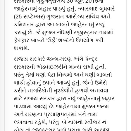
સરકારના ગૃહમંત્રાલયે 30 જૂન 2015માં
જાહેરનામું બહાર પાડ્યું હતું, ત્યારબાદ બુધવારે
(25 સપ્ટેમ્બર) ગુજરાત આરોગ્ય સચિવ અને
કમિશનર દ્વારા આ બાબતે જાહેરનામું રજૂ
કરાયું છે. જે મુજબ નોંધણી રજીસ્ટ્રાર નામમાં
ફેરફાર બાબતે ‘ઉર્ફે’ શબ્દનો ઉપયોગ કરી
શકાશે.
રાજ્ય સરકારે જન્મ-મરણ અંગે કેન્દ્ર
સરકારની એડવાઇઝરીને માન્ય રાખી હતી,
પરંતુ તેમાં ઘણાં પેટા નિયમો અને ઘણી બાબતો
બાકી હોવાનું ધ્યાને આવ્યું હતું. જેનો ઉમેરો
કરીને નાગરિકોની મુશ્કેલીને હળવી બનાવવા
માટે રાજ્ય સરકાર દ્વારા નવું જાહેરનામું બહાર
પાડવામાં આવ્યું છે. જાહેરનામા મુજબ જન્મ
અને મરણના પ્રમાણપત્રમાં બંને નામ
લખવાના રહેશે, પરંતુ બે નામનો સ્વીકાર ન
હોય તો રજીસ્ટ્રાર પાસે પૂરાવા સાથે અરજી