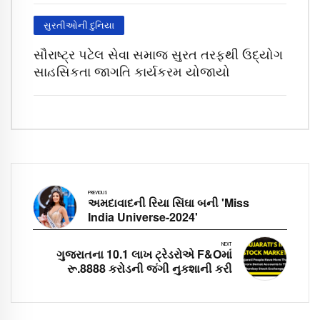
સુરતીઓની દુનિયા
સૌરાષ્ટ્ર પટેલ સેવા સમાજ સુરત તરફથી ઉદ્યોગ
સાહસિકતા જાગૃતિ કાર્યક્રમ યોજાયો
PREVIOUS
અમદાવાદની રિયા સિંઘા બની 'Miss
India Universe-2024'
NEXT
ગુજરાતના 10.1 લાખ ટ્રેડરોએ F&Oમાં
રૂ.8888 કરોડની જંગી નુકશાની કરી