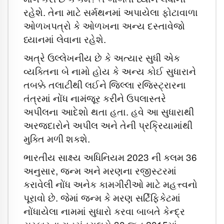
રહેશે. તેના માટે સર્મથનમાં અપાયેલા ફોટાવાળા
ઓળખપત્રો કે ઓળખના અન્ય દસ્તાવેજો
ધ્યાનમાં લેવાના રહેશે.
અત્રે ઉલ્લેખનીય છે કે અત્યાર સુધી એક
વ્યક્તિના બે નામો હોય કે અન્ય કોઈ સુધારાને
તબક્કે તલાટીથી લઈને જિલ્લા રજિસ્ટ્રારના
તંત્રમાં નોંધ નામંજૂર કરીને ઉપલાસ્તરે
અપીલના આદેશો થતા હતા. હવે આ સુધારાથી
અરજદારોને અપીલ અને તેની પ્રક્રિયામાંથી
મુક્તિ મળી શકશે.
ભારતીય સાક્ષ્ય અધિનિયમ 2023 ની કલમ 36
અનુસાર, જન્મ અને મરણના રજીસ્ટરમાં
કરાવેલી નોંધ અનેક કામગીરીઓ માટે મહત્ત્વનો
પૂરાવો છે. જેમાં જન્મ કે મરણ સર્ટિફિકેટમાં
નોંધાયેલા નામમાં સુધારો કરવા બાબતે કેન્દ્ર