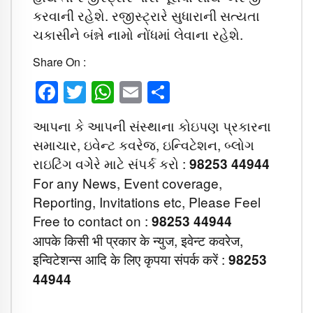
કરવાની રહેશે. રજીસ્ટ્રારે સુધારાની સત્યતા
ચકાસીને બંન્ને નામો નોંધમાં લેવાના રહેશે.
Share On :
Facebook
Twitter
WhatsApp
Email
Share
આપના કે આપની સંસ્થાના કોઇપણ પ્રકારના
સમાચાર, ઇવેન્ટ કવરેજ, ઇન્વિટેશન, બ્લોગ
રાઇટિંગ વગેેરે માટે સંપર્ક કરો :
98253 44944
For any News, Event coverage,
Reporting, Invitations etc, Please Feel
Free to contact on :
98253 44944
आपके किसी भी प्रकार के न्युज, इवेन्ट कवरेज,
इन्विटेशन्स आदि के लिए कृपया संपर्क करें :
98253
44944