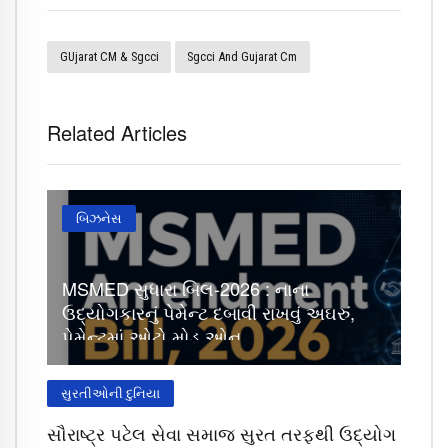
GUjarat CM & Sgcci
Sgcci And Gujarat Cm
Related Articles
બિઝનેસ
MSMED સુધારા બિલ-2026 : નાના
ઉદ્યોગકારનું પેમેન્ટ દબાવી રાખવું અઘરું,
પેમેન્ટમાં ઓટો મોડ ઓન
સુરતીઓની દુનિયા
સૌરાષ્ટ્ર પટેલ સેવા સમાજ સુરત તરફથી ઉદ્યોગ