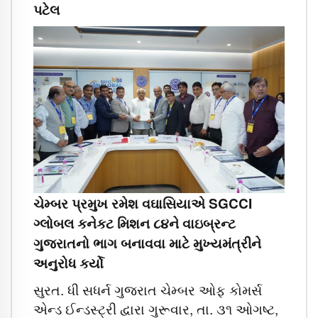
પટેલ
ચેમ્બર પ્રમુખ રમેશ વઘાસિયાએ SGCCI
ગ્લોબલ કનેકટ મિશન ૮૪ને વાઇબ્રન્ટ
ગુજરાતનો ભાગ બનાવવા માટે મુખ્યમંત્રીને
અનુરોધ કર્યો
સુરત. ધી સધર્ન ગુજરાત ચેમ્બર ઓફ કોમર્સ
એન્ડ ઈન્ડસ્ટ્રી દ્વારા ગુરૂવાર, તા. ૩૧ ઓગષ્ટ,