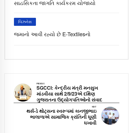
સાહસિકતા જાગૃતિ કાર્યક્રમ યોજાયો
બિઝનેસ
જમાનો આવી રહ્યો છે E-Textilesનો
PREVIOUS
SGCCI: કેન્દ્રીય મંત્રી મનસુખ
માંડવીયા સાથે 2/9/23એ દક્ષિણ
ગુજરાતના ઉદ્યોગપતિઓનો સંવાદ
NEXT
થર્સ-ડે થોટ્સના સ્વરૂપમાં કાનજીભાઇ
ભાલાળાએ સામાજિક ક્રાંતિની ધૂણી
ધખાવી