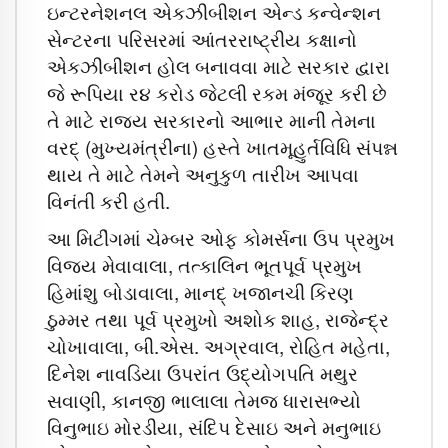
ઇન્ટરનેશનલ એકઝીબીશન એન્ડ કન્વેન્શન
સેન્ટરના પરિસરમાં આંતરરાષ્ટ્રીય કક્ષાનો
એકઝીબીશન હોલ બનાવવા માટે સરકાર દ્વારા
જે રૂપિયા ર૪ કરોડ જેટલી રકમ મંજૂર કરી છે
તે માટે રાજ્ય સરકારનો આભાર માની તેમના
વરદ્‌ (મુખ્યમંત્રીના) હસ્તે ખાતમૂહુર્તવિધિ સંપન્ન
થાય તે માટે તેમને અનુકુળ તારીખ આપવા
વિનંતી કરી હતી.
આ મિટીંગમાં ચેમ્બર ઓફ કોમર્સના ઉપ પ્રમુખ
વિજય મેવાવાલા, તત્કાલિન ભૂતપૂર્વ પ્રમુખ
હિમાંશુ બોડાવાલા, માનદ્‌ ખજાનચી કિરણ
ઠુમ્મર તથા પૂર્વ પ્રમુખો અશોક શાહ, રાજેન્દ્ર
ચોખાવાલા, બી.એસ. અગ્રવાલ, રોહિત મહેતા,
દિનેશ નાવડિયા ઉપરાંત ઉદ્યોગપતિ મથુર
સવાણી, કાનજી ભાલાલા તેમજ ધારાસભ્યો
વિનુભાઇ મોરડીયા, સંદિપ દેસાઇ અને મનુભાઇ