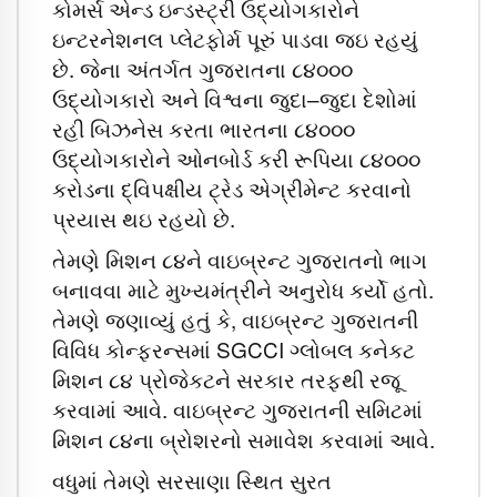
કોમર્સ એન્ડ ઇન્ડસ્ટ્રી ઉદ્યોગકારોને
ઇન્ટરનેશનલ પ્લેટફોર્મ પૂરું પાડવા જઇ રહયું
છે. જેના અંતર્ગત ગુજરાતના ૮૪૦૦૦
ઉદ્યોગકારો અને વિશ્વના જુદા–જુદા દેશોમાં
રહી બિઝનેસ કરતા ભારતના ૮૪૦૦૦
ઉદ્યોગકારોને ઓનબોર્ડ કરી રૂપિયા ૮૪૦૦૦
કરોડના દ્વિપક્ષીય ટ્રેડ એગ્રીમેન્ટ કરવાનો
પ્રયાસ થઇ રહયો છે.
તેમણે મિશન ૮૪ને વાઇબ્રન્ટ ગુજરાતનો ભાગ
બનાવવા માટે મુખ્યમંત્રીને અનુરોધ કર્યો હતો.
તેમણે જણાવ્યું હતું કે, વાઇબ્રન્ટ ગુજરાતની
વિવિધ કોન્ફરન્સમાં SGCCI ગ્લોબલ કનેકટ
મિશન ૮૪ પ્રોજેકટને સરકાર તરફથી રજૂ
કરવામાં આવે. વાઇબ્રન્ટ ગુજરાતની સમિટમાં
મિશન ૮૪ના બ્રોશરનો સમાવેશ કરવામાં આવે.
વધુમાં તેમણે સરસાણા સ્થિત સુરત