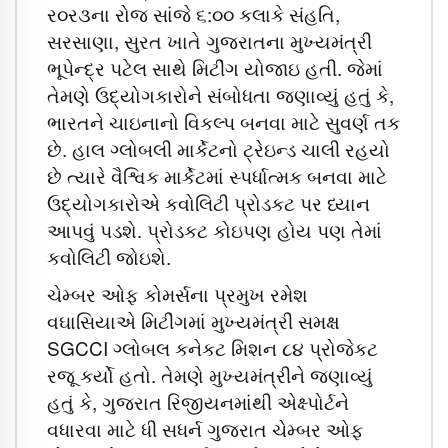
ર૦ર૩ના રોજ સાંજે ૬:૦૦ કલાકે સંહતિ,
સરસાણા, સુરત ખાતે ગુજરાતના મુખ્યમંત્રી
ભૂપેન્દ્ર પટેલ સાથે મિટીંગ યોજાઇ હતી. જેમાં
તેમણે ઉદ્યોગકારોને સંબોધતા જણાવ્યું હતું કે,
ભારતને ચાઇનાનો વિકલ્પ બનવા માટે સુવર્ણ તક
છે. હાલ ગ્લોબલી માર્કેટનો ટ્રેઇન્ડ ચાલી રહયો
છે ત્યારે વૈશ્વિક માર્કેટમાં સ્પર્ધાત્મક બનવા માટે
ઉદ્યોગકારોએ કવોલિટી પ્રોડકટ પર ધ્યાન
આપવું પડશે. પ્રોડકટ કોઇપણ હોય પણ તેમાં
કવોલિટી જોઇશે.
ચેમ્બર ઓફ કોમર્સના પ્રમુખ રમેશ
વઘાસિયાએ મિટીંગમાં મુખ્યમંત્રી સમક્ષ
SGCCI ગ્લોબલ કનેકટ મિશન ૮૪ પ્રોજેકટ
રજૂ કર્યો હતો. તેમણે મુખ્યમંત્રીને જણાવ્યું
હતું કે, ગુજરાત રિજીયનમાંથી એક્ષ્પોર્ટને
વધારવા માટે ધી સધર્ન ગુજરાત ચેમ્બર ઓફ