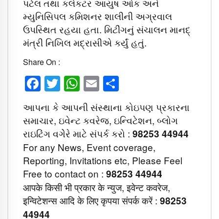
પટેલ તથા કલેકટર આયુષ ઓક અને
મ્યુનિસિપલ કમિશનર શાલીની અગ્રવાલ
ઉપસ્થિત રહયા હતા. મિટીંગનું સંચાલન માનદ્‌
મંત્રી નિખિલ મદ્રાસીએ કર્યું હતું.
Share On :
Facebook
Twitter
WhatsApp
Email
Share
આપના કે આપની સંસ્થાના કોઇપણ પ્રકારના
સમાચાર, ઇવેન્ટ કવરેજ, ઇન્વિટેશન, બ્લોગ
રાઇટિંગ વગેેરે માટે સંપર્ક કરો :
98253 44944
For any News, Event coverage,
Reporting, Invitations etc, Please Feel
Free to contact on :
98253 44944
आपके किसी भी प्रकार के न्युज, इवेन्ट कवरेज,
इन्विटेशन्स आदि के लिए कृपया संपर्क करें :
98253
44944