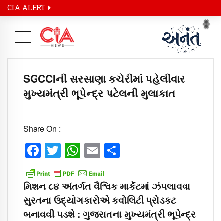
CIA ALERT
Pr
Ne
SGCCIની સરસાણા કચેરીમાં પહેલીવાર
મુખ્યમંત્રી ભૂપેન્દ્ર પટેલની મુલાકાત
Share On :
Facebook
Twitter
WhatsApp
Email
Share
મિશન ૮૪ અંતર્ગત વૈશ્વિક માર્કેટમાં ઝંપલાવવા
સુરતના ઉદ્યોગકારોએ કવોલિટી પ્રોડકટ
બનાવવી પડશે : ગુજરાતના મુખ્યમંત્રી ભૂપેન્દ્ર