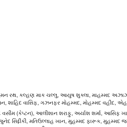
લમાન અલી આગા (કેપ્ટન), અબરાર અહેમદ, ફહીમ અશરફ
તલત, ખુશદિલ શાહ, મોહમ્મદ હરિસ, મોહમ્મદ નવાઝ, મોહ
મિર્ઝા, શાહીન આફ્રિદી, સુફિયાન મોકીમ.
ટન દાસ (કેપ્ટન), તન્જીદ હસન, પરવેઝ હુસૈન ઈમોન, સૈ
કાઝી નુરુલ હસન સોહન, શેક મહેદી હસન, રિશાદ હુસૈન, ન
ન અહમદ, શૈફઉદ્દીન, શોરફુલ ઈસ્લામ.
રાશિદ ખાન (કેપ્ટન), રહેમાનુલ્લાહ ગુરબાઝ, ઈબ્રાહિમ ઝ
:
રજઈ, કરીમ જનત, મોહમ્મદ નબી, ગુલબદ્દીન નાયબ, શરાફ
લાહ ગઝનફર, નૂર અહેમદ, ફરિદ મલિક, નવીન ઉલ હક, ફજ
મ મુર્તજા (કેપ્ટન), બાબર હયાત, ઝીશાન અલી, નિયાઝકત ખા
ુમન રથ, કલ્હણ માર્ક ચલ્લુ, આયુષ શુક્લા, મોહમ્મદ એઝ
ન, શાહિદ વાસિફ, ગઝનફર મોહમ્મદ, મોહમ્મદ વહીદ, એ
 વસીમ (કેપ્ટન), આલીશાન શરાફુ, અર્યાશ શર્મા, આસિફ ખ
 જુનેદ સિદ્દીકી, મતિઉલ્લાહ ખાન, મુહમ્મદ ફારૂક, મુહમ્મદ જ