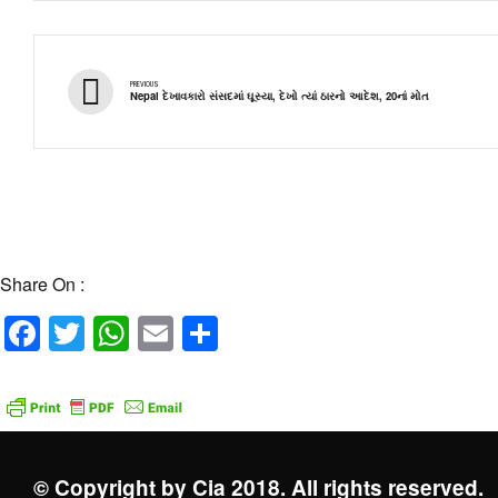
PREVIOUS
Nepal દેખાવકારો સંસદમાં ઘૂસ્યા, દેખો ત્યાં ઠારનો આદેશ, 20નાં મોત
Share On :
Facebook
Twitter
WhatsApp
Email
Share
© Copyright by Cia 2018. All rights reserved.