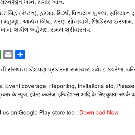
સિમરનજીત ખાન, સગીર ખાન.
ર સિંહ (કેપ્ટન), હમ્માદ મિર્ઝા, વિનાયક શુક્લા, સુફિય
ન મહમૂદ, આર્યન બિષ્ટ, કરણ સોનાવાલે, જિક્રિયા ઈસ્લા
 ખાન, શકીલ અહેમદ, સમય શ્રીવાસ્તવ.
book
itter
WhatsApp
Email
Share
સંસ્થાના કોઇપણ પ્રકારના સમાચાર, ઇવેન્ટ કવરેજ, ઇન્વિટેશન
4
 Event coverage, Reporting, Invitations etc, Please 
कार के न्युज, इवेन्ट कवरेज, इन्विटेशन्स आदि के लिए कृपया संपर्क कर
 us on Google Play store too :
Download Now