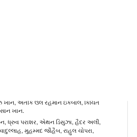
, ફખર જમાન, હારિસ રઉફ, હસન અલી, હસન
મ્મદ વસીમ જૂનિયર, સાહિબજાદા ફરહાન, સઇમ
ફ હસન, તૌહીદ હૃદયોય, જેકર અલી અનિક,
સુમ અહેમદ, મુસ્તફિઝુર રહેમાન, તન્ઝીમ હસન
ાદરાન, દરવિશ રસૂલી, સેદીકુલ્લાહ અટલ,
ુદ્દીન અશરફ, મોહમ્મદ ઈશાક, મુજીબ ઉર
લહક ફારુકી.
ન મોહમ્મદ, નસરુલ્લા રાણા, માર્ટિન
ાઝ ખાન, અતીક ઉલ રહેમાન ઇકબાલ, કિંચિત
હસાન ખાન.
ાન, ધ્રુવ પરાશર, એથન ડિસુઝા, હૈદર અલી,
વાદુલ્લાહ, મુહમ્મદ જૌહૈબ, રાહુલ ચોપરા,