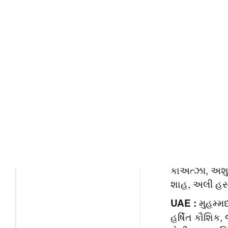
ચીનના વીઝા પર
કડકાઈથી સુરતના
: સ
પાકિસ્તાન
ટેક્સટાઇલ ઉદ્યોગને
નવાઝ, હુસૈન 
મોટો ફટકો
અયુબ, સલમાન 
: લિ
બાંગ્લાદેશ
શમીમ હુસૈન, 
શાકિબ, તસ્કી
અફઘાનિસ્તાન
અઝમતુલ્લા ઉમ
રહેમાન, અલ્
યાસી
હોંગકોંગ:
કોએત્ઝી, અંશ
શાહ, અલી હસ
મુહમ્મદ
UAE :
હર્ષિત કૌશિક,