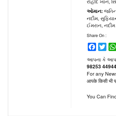
રોહીદ ખાન, 
જતિન્દ
ઓમાન:
નદીમ, સુફિયા
ઈમરાન, નદીમ
Share On :
Face
Tw
આપના કે આપની 
98253 4494
For any News,
आपके किसी भी प्र
You Can Find