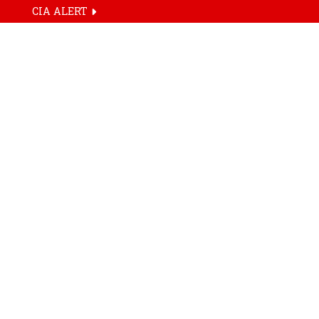
CIA ALERT
ઇન્ડીયા
રમત
September 9, 2025
9/9/25
Asia Cup 2025
Asia Cup Cricket
Cricket Asia Cup
Share On :
UAE Asia Cup
Face
Tw