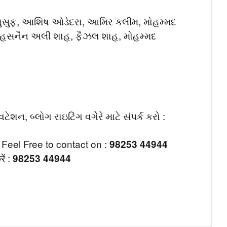
ાન યુસુફ, આશિષ ઓડેદરા, આમિર કલીમ, મોહમ્મદ
મ, હસનૈન અલી શાહ, ફૈઝલ શાહ, મોહમ્મદ
, બ્લોગ રાઇટિંગ વગેેરે માટે સંપર્ક કરો :
Feel Free to contact on :
98253 44944
ें :
98253 44944