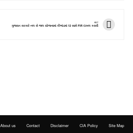
NEXT
ગુજરાત સરકારે નલ સે જલ યોજનામાં કૌભાંડમાં 12 સામે FIR દાખલ કરાવી
About us
Contact
Disclaimer
CIA Policy
Site Map