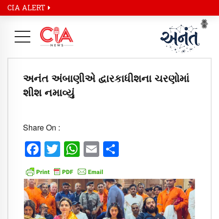
CIA ALERT
Pr
Ne
અનંત અંબાણીએ દ્વારકાધીશના ચરણોમાં
શીશ નમાવ્યું
Share On :
Facebook
Twitter
WhatsApp
Email
Share