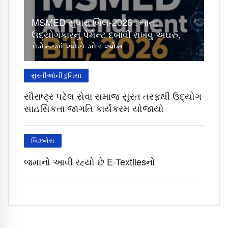
MSMED સુધારા બિલ-2026 : નાના
ઉદ્યોગકારનું પેમેન્ટ દબાવી રાખવું અઘરું,
પેમેન્ટમાં ઓટો મોડ ઓન
સુરતીઓની દુનિયા
સૌરાષ્ટ્ર પટેલ સેવા સમાજ સુરત તરફથી ઉદ્યોગ
સાહસિકતા જાગૃતિ કાર્યક્રમ યોજાયો
બિઝનેસ
જમાનો આવી રહ્યો છે E-Textilesનો