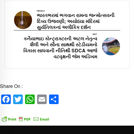
PREVIOUS
ભારતભરમાં ભગવાન રામના જન્મોત્સવની
દિવ્ય ઉજવણી; અયોધ્યા મંદિરમાં
સુર્યતિલકનાં અલૌકિક દર્શન
NEXT
કનૈયાભાઇ કોન્ટ્રાક્ટરની અટલ નેતૃત્વ
શૈલી અને સૌના સાથથી સ્ટેડીયમનો
વિકાસ સાધવાની નીતિથી SDCA આજે
વટવૃક્ષની જેમ અડિખમ
Share On :
Facebook
Twitter
WhatsApp
Email
Share