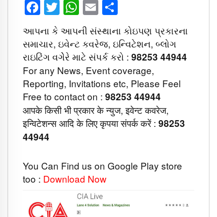
Facebook
Twitter
WhatsApp
Email
Share
આપના કે આપની સંસ્થાના કોઇપણ પ્રકારના
સમાચાર, ઇવેન્ટ કવરેજ, ઇન્વિટેશન, બ્લોગ
રાઇટિંગ વગેેરે માટે સંપર્ક કરો :
98253 44944
For any News, Event coverage,
Reporting, Invitations etc, Please Feel
Free to contact on :
98253 44944
आपके किसी भी प्रकार के न्युज, इवेन्ट कवरेज,
इन्विटेशन्स आदि के लिए कृपया संपर्क करें :
98253
44944
You Can Find us on Google Play store
too :
Download Now