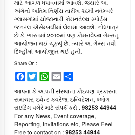
માટે આગળ ધપાવવામાં આવશે. જ્યારે આ
અંગેનો અંતિમ નિર્ણય તારીખ ૨૬મી નવેમ્બરે
ગ્લાસગોમાં યોજાનારી કોમનવેલ્થ સ્પોર્ટ્સ
જનરલ એસેમ્બલીમાં લેવામાં આવશે. નોંધપાત્ર
છે કે, ભારતમાં ૨૦૧૦માં પણ કોમનવેલ્થ ગેમ્સનુ
આયોજન થઈ ચૂક્યું છે. ત્યારે આ ગેમ્સ નવી
દિલ્હીમાં આયોજીત થઈ હતી.
Share On :
Facebook
Twitter
WhatsApp
Email
Share
આપના કે આપની સંસ્થાના કોઇપણ પ્રકારના
સમાચાર, ઇવેન્ટ કવરેજ, ઇન્વિટેશન, બ્લોગ
રાઇટિંગ વગેેરે માટે સંપર્ક કરો :
98253 44944
For any News, Event coverage,
Reporting, Invitations etc, Please Feel
Free to contact on :
98253 44944