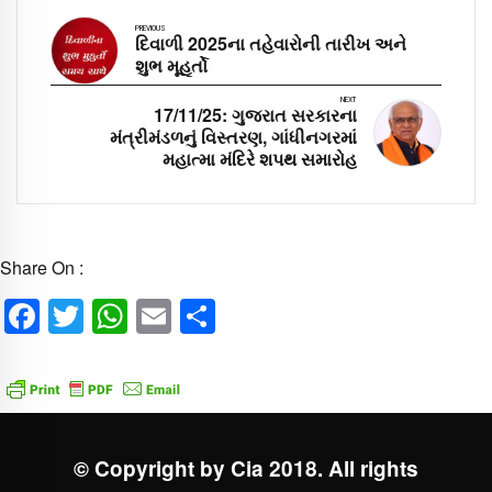
PREVIOUS
દિવાળી 2025ના તહેવારોની તારીખ અને
શુભ મૂહૂર્તો
NEXT
17/11/25: ગુજરાત સરકારના
મંત્રીમંડળનું વિસ્તરણ, ગાંધીનગરમાં
મહાત્મા મંદિરે શપથ સમારોહ
Share On :
Facebook
Twitter
WhatsApp
Email
Share
© Copyright by Cia 2018. All rights