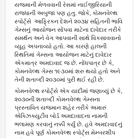
યજમાની મેળવવાની રેસમાં નાઈજીરિયાની
રાજધાની અબુજા પણ હતુ. જોકે, કોમનવેલ્થ
સ્પોર્ટ્સે આફ્રિકન દેશને ૨૦૩૪ સહિતની ભાવિ
ગેમ્સનું આયોજન સોંપવા માટેના દાવેદાર તરીકે
સમર્થન અને વેગ આપવાની સાથે વિકસાવવાનો
વ્યુહ અપનાવ્યો હતો. આ કારણે હાલની
સ્થિતિમાં ગેમ્સના આયોજન માટેનું દાવેદાર
એકમાત્ર અમદાવાદ જ છે. નોંધપાત્ર છે કે,
કોમનવેલ્થ ગેમ્સ ૧૯૩૦માં શરુ થયો હતો અને
તેની શતાબ્દી ૨૦૩૦માં પુરી થઈ રહી છે.
કોમનવેલ્થ સ્પોર્ટ્સે એક યાદીમાં જણાવ્યું છે કે,
૨૦૩૦ની શતાબ્દી કોમનવેલ્થ ગેમ્સના
પ્રસ્તાવિત યજમાન શહેર તરીકે અમારું
એક્ઝિક્યુટીવ બોર્ડ અમદાવાદના નામની
ભલામણ કરવાનું નક્કી કર્યું છે. હવે અમદાવાદનું
નામ હવે પૂર્ણ કોમનવેલ્થ સ્પોર્ટ્સ મેમ્બરશીપ