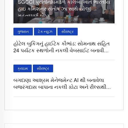
SGCCI પ્રતિનિધિમંડળે કોલંબો ખાતે ભારતીય
હાઇ કમિશનર સંતોષ ઝા સાથે યોજી
મહત્વપૂર્ણ બેઠક
ગુજરાત
ટેક ન્યુઝ
સૌરાષ્ટ્ર
હોટેલ બુકિંગનું હાઈટેક કૌભાંડ: સોમનાથ સહિત
24 પર્યટક સ્થળોની નકલી વેબસાઈટ બનાવી
લોકોના ખિસ્સા ખંખેર્યા
ક્રાઇમ
સૌરાષ્ટ્ર
બગદાણા આશ્રમ મેનેજમેન્ટ AI થી બનાવેલા
બજરંગદાસ બાપાના નકલી ફોટા અને રીલ્સથી
ત્રસ્ત