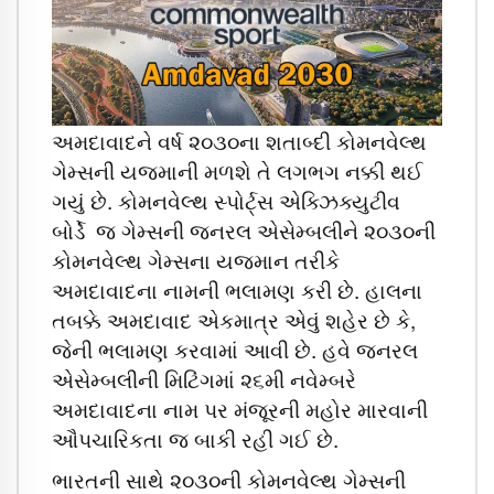
અમદાવાદને વર્ષ ૨૦૩૦ના શતાબ્દી કોમનવેલ્થ
ગેમ્સની યજમાની મળશે તે લગભગ નક્કી થઈ
ગયું છે. કોમનવેલ્થ સ્પોર્ટ્સ એક્ઝિક્યુટીવ
બોર્ડે જ ગેમ્સની જનરલ એસેમ્બલીને ૨૦૩૦ની
કોમનવેલ્થ ગેમ્સના યજમાન તરીકે
અમદાવાદના નામની ભલામણ કરી છે. હાલના
તબક્કે અમદાવાદ એકમાત્ર એવું શહેર છે કે,
જેની ભલામણ કરવામાં આવી છે. હવે જનરલ
એસેમ્બલીની મિટિંગમાં ૨૬મી નવેમ્બરે
અમદાવાદના નામ પર મંજૂરની મહોર મારવાની
ઔપચારિકતા જ બાકી રહી ગઈ છે.
ભારતની સાથે ૨૦૩૦ની કોમનવેલ્થ ગેમ્સની