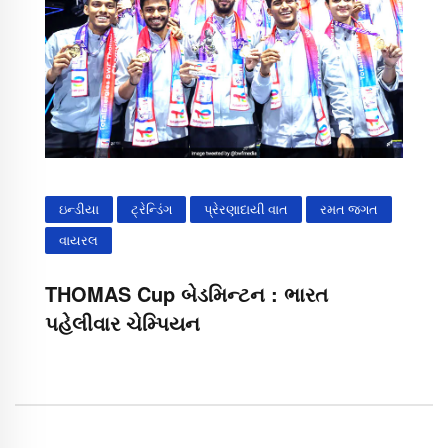
ઇન્ડીયા
ટ્રેન્ડિંગ
પ્રેરણાદાયી વાત
રમત જગત
વાયરલ
THOMAS Cup બેડમિન્ટન : ભારત
પહેલીવાર ચેમ્પિયન